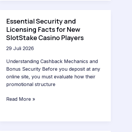
Essential Security and
Essential
Licensing Facts for New
Security
and
SlotStake Casino Players
Licensing
29 Juli 2026
Facts
for
Understanding Cashback Mechanics and
New
Bonus Security Before you deposit at any
SlotStake
online site, you must evaluate how their
Casino
promotional structure
Players
Read More »