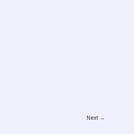
Next
→