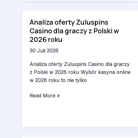
France
Analiza oferty Zuluspins
Analiza
Casino dla graczy z Polski w
oferty
Zuluspins
2026 roku
Casino
30 Juli 2026
dla
graczy
Analiza oferty Zuluspins Casino dla graczy
z
z Polski w 2026 roku Wybór kasyna online
Polski
w 2026 roku to nie tylko
w
2026
Read More »
roku